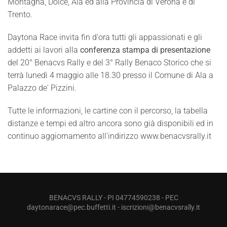
Montagna, Dolcè, Ala ed alla Provincia di Verona e di
Trento.
Daytona Race invita fin d'ora tutti gli appassionati e gli
addetti ai lavori alla
conferenza stampa di presentazione
del 20° Benacvs Rally e del 3° Rally Benaco Storico che si
terrà lunedì 4 maggio alle 18.30 presso il Comune di Ala a
Palazzo de' Pizzini.
Tutte le informazioni, le cartine con il percorso, la tabella
distanze e tempi ed altro ancora sono già disponibili ed in
continuo aggiornamento all'indirizzo www.benacvsrally.it
BENACVS RALLY - PI 04774590238 - PEC
daytonarace@pec.buffetti.it
-
iscrizioni@benacvsrally.it